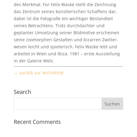
des Merk­mal. Für Felix Waske stellt die Zeich­nung
das Zen­trum seines kün­st­lerischen Schaf­fens dar,
dabei ist die Fotografie ein wichtiger Bestandteil
seines Betra­cht­ens. Trotz durch­dachter und
geplanter Umset­zung sein­er Bild­mo­tive erscheinen
seine zoomor­phen Gestal­ten und bizarren Zwit­ter­
we­sen leicht und spielerisch. Felix Waske lebt und
arbeit­et in Wien und Ibiza. 1981 – erste Ausstel­lung
in der Galerie Welz.
← zurück zur Archivliste
Search
Recent Comments