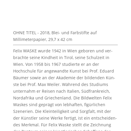
OHNE TITEL - 2018, Blei- und Farbstifte auf
Millimeterpapier, 29,7 x 42 cm
Felix WASKE wurde 1942 in Wien geboren und ver­
brachte seine Kind­heit in Tirol, seine Schulzeit in
Wien. Von 1958 bis 1967 studierte er an der
Hochschule für ange­wandte Kun­st bei Prof. Eduard
Bäumer sowie an der Akademie der bilden­den Kün­
ste bei Prof. Max Weil­er. Während des Studi­ums
unter­nahm er Reisen nach Ital­ien, Süd­frankre­ich,
Nordafri­ka und Griechen­land. Die Bild­wel­ten Felix
Waskes sind geprägt von leb­haften, figür­lichen
Szene­r­ien. Die Klein­teiligkeit und Sorgfalt, mit der
der Kün­stler seine Werke fer­tigt, ist ein entschei­den­
des Merk­mal. Für Felix Waske stellt die Zeich­nung