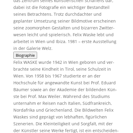
das Zen­trum seines kün­st­lerischen Schaf­fens dar,
dabei ist die Fotografie ein wichtiger Bestandteil
seines Betra­cht­ens. Trotz durch­dachter und
geplanter Umset­zung sein­er Bild­mo­tive erscheinen
seine zoomor­phen Gestal­ten und bizarren Zwit­ter­
we­sen leicht und spielerisch. Felix Waske lebt und
arbeit­et in Wien und Ibiza. 1981 – erste Ausstel­lung
in der Galerie Welz.
Biographie
Felix WASKE wurde 1942 in Wien geboren und ver­
brachte seine Kind­heit in Tirol, seine Schulzeit in
Wien. Von 1958 bis 1967 studierte er an der
Hochschule für ange­wandte Kun­st bei Prof. Eduard
Bäumer sowie an der Akademie der bilden­den Kün­
ste bei Prof. Max Weil­er. Während des Studi­ums
unter­nahm er Reisen nach Ital­ien, Süd­frankre­ich,
Nordafri­ka und Griechen­land. Die Bild­wel­ten Felix
Waskes sind geprägt von leb­haften, figür­lichen
Szene­r­ien. Die Klein­teiligkeit und Sorgfalt, mit der
der Kün­stler seine Werke fer­tigt, ist ein entschei­den­